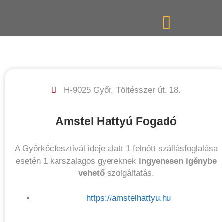
H-9025 Győr, Töltésszer út. 18.
Amstel Hattyú Fogadó
KEDVEZMÉNYEK
A Győrkőcfesztivál ideje alatt 1 felnőtt szállásfoglalása
esetén 1 karszalagos gyereknek
ingyenesen igénybe
vehető
szolgáltatás.
https://amstelhattyu.hu