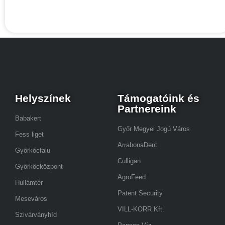
Helyszínek
Támogatóink és
Partnereink
Babakert
Győr Megyei Jogú Város
Fess liget
ArrabonaDent
Győrkőcfalu
Culligan
Győrköcközpont
AgroFeed
Hullámtér
Patent Security
Meseváros
VILL-KORR Kft.
Szivárványhíd