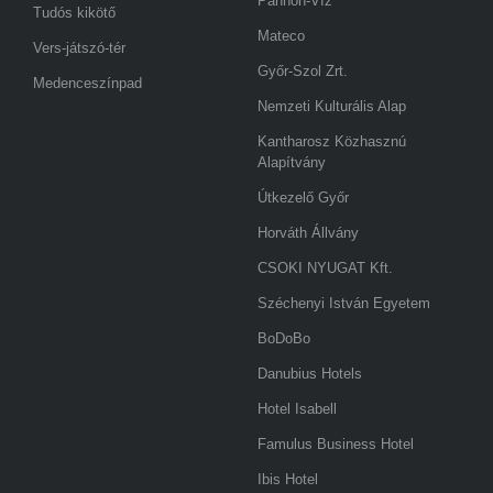
Pannon-Víz
Tudós kikötő
Mateco
Vers-játszó-tér
Győr-Szol Zrt.
Medenceszínpad
Nemzeti Kulturális Alap
Kantharosz Közhasznú
Alapítvány
Útkezelő Győr
Horváth Állvány
CSOKI NYUGAT Kft.
Széchenyi István Egyetem
BoDoBo
Danubius Hotels
Hotel Isabell
Famulus Business Hotel
Ibis Hotel