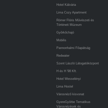
Hotel Kálvária
Lima Cozy Apartment
Rómer Flóris Művészeti és
Történeti Múzeum
Győrkőchajó
Mobilis
Pannonhalmi Főapátság
Redwater
Szent László Látogatóközpont
H és H '98 Kft.
Hotel Wesselényi
Lima Hostel
Városnéző kisvonat
GyereGyőrbe Tematikus
Városnézések és